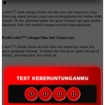
Lobet777 hadir sebagai forum slot dan situs slot terpercaya yang
dirancang untuk pemain yang mencari pengalaman slot online lebih
terarah. Di sini, informasi game slot gacor disusun rapi agar mudah
dipahami, baik oleh pemula maupun pemain berpengalaman.
Profil Lobet777 sebagai Situs Slot Terpercaya
Lobet777 adalah forum slot dan situs slot terpercaya untuk slot
gacor gampang menang. Temukan tips slot gacor, game slot gacor
terbaru, dan komunitas slot online ak…
TEST KEBERUNTUNGANMU
0
0
0
0