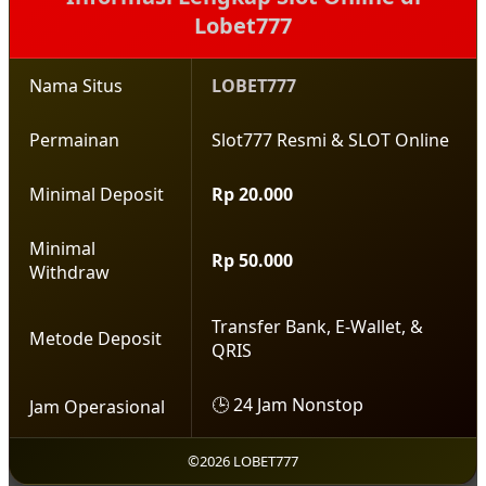
Lobet777
Nama Situs
LOBET777
Permainan
Slot777 Resmi & SLOT Online
Minimal Deposit
Rp 20.000
Minimal
Rp 50.000
Withdraw
Transfer Bank, E-Wallet, &
Metode Deposit
QRIS
🕒 24 Jam Nonstop
Jam Operasional
©2026 LOBET777