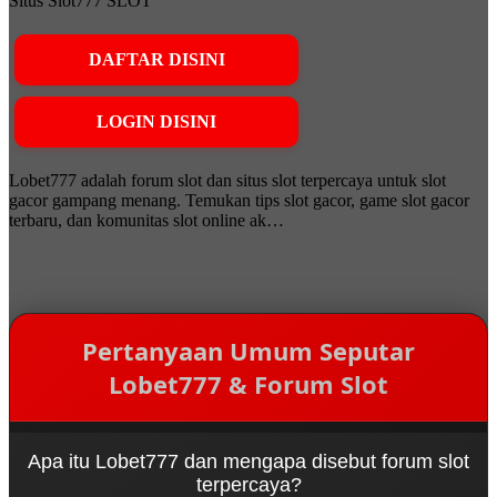
Situs Slot777 SLOT
DAFTAR DISINI
LOGIN DISINI
Lobet777 adalah forum slot dan situs slot terpercaya untuk slot
gacor gampang menang. Temukan tips slot gacor, game slot gacor
terbaru, dan komunitas slot online ak…
Pertanyaan Umum Seputar
Lobet777 & Forum Slot
Apa itu Lobet777 dan mengapa disebut forum slot
terpercaya?