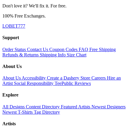
Don't love it? We'll fix it. For free.
100% Free Exchanges.
LOBET777
Support
Order Status
Contact Us
Coupon Codes
FAQ
Free Shipping
Refunds & Returns
Shipping Info
Size Chart
About Us
About Us
Accessibility
Create a Dashery Store
Careers
Hire an
Artist
Social Responsibility
TeePublic Reviews
Explore
All Designs
Content Directory
Featured Artists
Newest Designers
Newest T-Shirts
Tag Directory
Artists