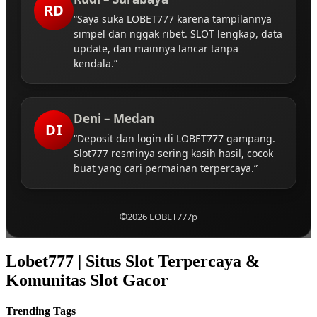
RD
“Saya suka LOBET777 karena tampilannya
simpel dan nggak ribet. SLOT lengkap, data
update, dan mainnya lancar tanpa
kendala.”
Deni – Medan
DI
“Deposit dan login di LOBET777 gampang.
Slot777 resminya sering kasih hasil, cocok
buat yang cari permainan terpercaya.”
©2026 LOBET777p
Lobet777 | Situs Slot Terpercaya &
Komunitas Slot Gacor
Trending Tags