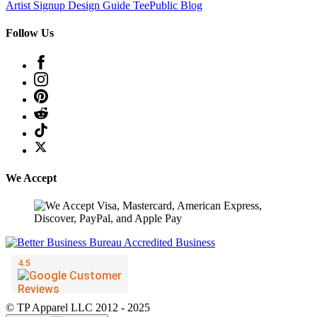
Artist Signup
Design Guide
TeePublic Blog
Follow Us
We Accept
© TP Apparel LLC 2012 - 2025