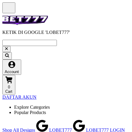
KETIK DI GOOGLE 'LOBET777'
Account
0
Cart
DAFTAR AKUN
Explore Categories
Popular Products
Shop All Designs
LOBET777
LOBET777 LOGIN