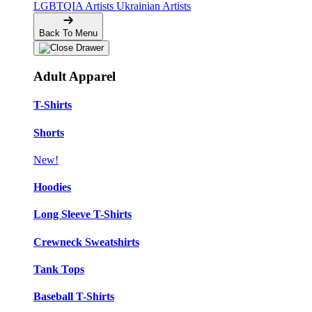
LGBTQIA Artists
Ukrainian Artists
Back To Menu
Adult Apparel
T-Shirts
Shorts
New!
Hoodies
Long Sleeve T-Shirts
Crewneck Sweatshirts
Tank Tops
Baseball T-Shirts