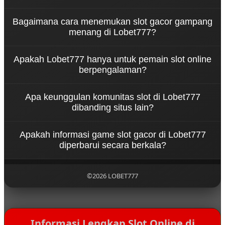
Lobet777 adalah platform slot online yang
Bagaimana cara menemukan slot gacor gampang
menggabungkan forum slot, tips slot gacor, dan
menang di Lobet777?
rekomendasi game slot gacor. Sebagai situs slot
terpercaya, informasi disajikan transparan agar
Member dapat memantau update harian di
pemain bisa mengambil keputusan lebih bijak.
Apakah Lobet777 hanya untuk pemain slot online
komunitas slot Lobet777, mulai dari rekomendasi
berpengalaman?
game slot gacor hingga diskusi pola permainan.
Tips slot gacor disusun berdasarkan pengalaman
Tidak. Lobet777 terbuka untuk semua level pemain.
pengguna agar lebih praktis diterapkan.
Apa keunggulan komunitas slot di Lobet777
Forum slot menyediakan panduan dasar, sementara
dibanding situs lain?
komunitas slot siap membantu pemula memahami
mekanisme slot online sebelum mulai bermain.
Komunitas slot Lobet777 aktif berbagi informasi
Apakah informasi game slot gacor di Lobet777
real-time, ulasan jujur, dan tips slot gacor yang rutin
diperbarui secara berkala?
diperbarui. Interaksi antarmember membuat
rekomendasi slot gacor gampang menang lebih
Ya. Tim dan member Lobet777 rutin memperbarui
mudah diverifikasi.
daftar game slot gacor, ulasan provider, serta tips
©2026 LOBET777
slot gacor agar pemain selalu mendapat referensi
slot online yang relevan.
Informasi Lengkap Slot Online di