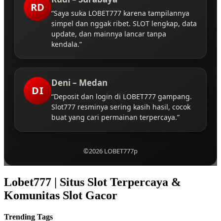
RD
“Saya suka LOBET777 karena tampilannya
simpel dan nggak ribet. SLOT lengkap, data
update, dan mainnya lancar tanpa
kendala.”
Deni – Medan
DI
“Deposit dan login di LOBET777 gampang.
Slot777 resminya sering kasih hasil, cocok
buat yang cari permainan terpercaya.”
©2026 LOBET777p
Lobet777 | Situs Slot Terpercaya &
Komunitas Slot Gacor
Trending Tags