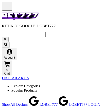
KETIK DI GOOGLE 'LOBET777'
Account
0
Cart
DAFTAR AKUN
Explore Categories
Popular Products
Shop All Designs
LOBET777
LOBET777 LOGIN