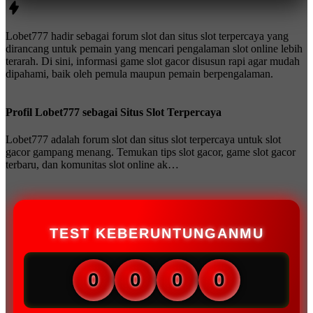
Lobet777 hadir sebagai forum slot dan situs slot terpercaya yang
dirancang untuk pemain yang mencari pengalaman slot online lebih
terarah. Di sini, informasi game slot gacor disusun rapi agar mudah
dipahami, baik oleh pemula maupun pemain berpengalaman.
Profil Lobet777 sebagai Situs Slot Terpercaya
Lobet777 adalah forum slot dan situs slot terpercaya untuk slot
gacor gampang menang. Temukan tips slot gacor, game slot gacor
terbaru, dan komunitas slot online ak…
TEST KEBERUNTUNGANMU
0
0
0
0