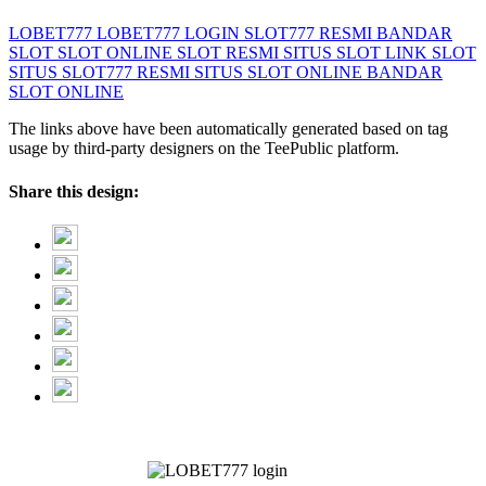
LOBET777
LOBET777 LOGIN
SLOT777 RESMI
BANDAR
SLOT
SLOT ONLINE
SLOT RESMI
SITUS SLOT
LINK SLOT
SITUS SLOT777 RESMI
SITUS SLOT ONLINE
BANDAR
SLOT ONLINE
The links above have been automatically generated based on tag
usage by third-party designers on the TeePublic platform.
Share this design: