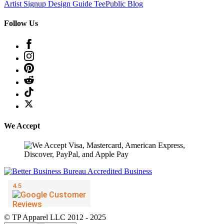
Artist Signup
Design Guide
TeePublic Blog
Follow Us
We Accept
© TP Apparel LLC 2012 - 2025