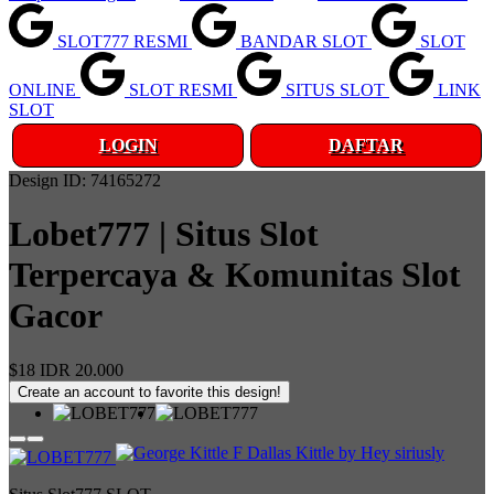
SLOT777 RESMI
BANDAR SLOT
SLOT
ONLINE
SLOT RESMI
SITUS SLOT
LINK
SLOT
LOGIN
DAFTAR
Design ID: 74165272
Lobet777 | Situs Slot
Terpercaya & Komunitas Slot
Gacor
$18
IDR 20.000
Create an account to favorite this design!