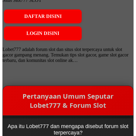
Situs Slot777 SLOT
DAFTAR DISINI
LOGIN DISINI
Lobet777 adalah forum slot dan situs slot terpercaya untuk slot
gacor gampang menang. Temukan tips slot gacor, game slot gacor
terbaru, dan komunitas slot online ak…
Pertanyaan Umum Seputar
Lobet777 & Forum Slot
Apa itu Lobet777 dan mengapa disebut forum slot
terpercaya?