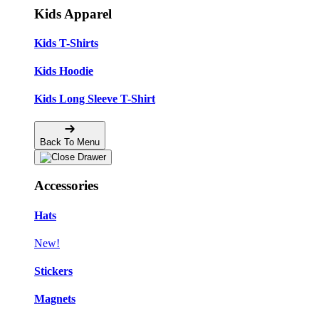
Kids Apparel
Kids T-Shirts
Kids Hoodie
Kids Long Sleeve T-Shirt
Back To Menu
Accessories
Hats
New!
Stickers
Magnets