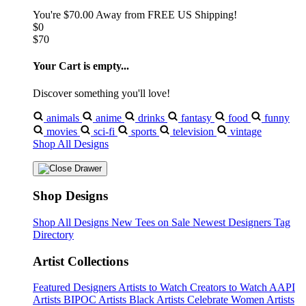
You're
$70.00
Away from
FREE US Shipping!
$0
$70
Your Cart is empty...
Discover something you'll love!
animals
anime
drinks
fantasy
food
funny
movies
sci-fi
sports
television
vintage
Shop All Designs
Shop Designs
Shop All Designs
New Tees on Sale
Newest Designers
Tag
Directory
Artist Collections
Featured Designers
Artists to Watch
Creators to Watch
AAPI
Artists
BIPOC Artists
Black Artists
Celebrate Women Artists