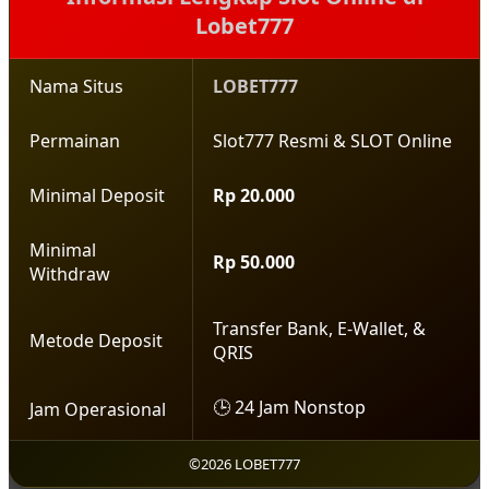
Lobet777
Nama Situs
LOBET777
Permainan
Slot777 Resmi & SLOT Online
Minimal Deposit
Rp 20.000
Minimal
Rp 50.000
Withdraw
Transfer Bank, E-Wallet, &
Metode Deposit
QRIS
🕒 24 Jam Nonstop
Jam Operasional
©2026 LOBET777