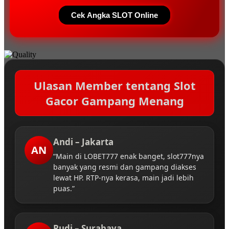
Cek Angka SLOT Online
Ulasan Member tentang Slot
Gacor Gampang Menang
Andi – Jakarta
AN
“Main di LOBET777 enak banget, slot777nya
banyak yang resmi dan gampang diakses
lewat HP. RTP-nya kerasa, main jadi lebih
puas.”
Rudi – Surabaya