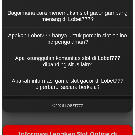
Lobet777 adalah platform slot online yang
Bagaimana cara menemukan slot gacor gampang
menggabungkan forum slot, tips slot gacor, dan
menang di Lobet777?
rekomendasi game slot gacor. Sebagai situs slot
terpercaya, informasi disajikan transparan agar
Member dapat memantau update harian di
pemain bisa mengambil keputusan lebih bijak.
Apakah Lobet777 hanya untuk pemain slot online
komunitas slot Lobet777, mulai dari rekomendasi
berpengalaman?
game slot gacor hingga diskusi pola permainan.
Tips slot gacor disusun berdasarkan pengalaman
Tidak. Lobet777 terbuka untuk semua level pemain.
pengguna agar lebih praktis diterapkan.
Apa keunggulan komunitas slot di Lobet777
Forum slot menyediakan panduan dasar, sementara
dibanding situs lain?
komunitas slot siap membantu pemula memahami
mekanisme slot online sebelum mulai bermain.
Komunitas slot Lobet777 aktif berbagi informasi
Apakah informasi game slot gacor di Lobet777
real-time, ulasan jujur, dan tips slot gacor yang rutin
diperbarui secara berkala?
diperbarui. Interaksi antarmember membuat
rekomendasi slot gacor gampang menang lebih
Ya. Tim dan member Lobet777 rutin memperbarui
mudah diverifikasi.
daftar game slot gacor, ulasan provider, serta tips
©2026 LOBET777
slot gacor agar pemain selalu mendapat referensi
slot online yang relevan.
Informasi Lengkap Slot Online di