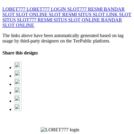
LOBET777
LOBET777 LOGIN
SLOT777 RESMI
BANDAR
SLOT
SLOT ONLINE
SLOT RESMI
SITUS SLOT
LINK SLOT
SITUS SLOT777 RESMI
SITUS SLOT ONLINE
BANDAR
SLOT ONLINE
The links above have been automatically generated based on tag
usage by third-party designers on the TeePublic platform.
Share this design: