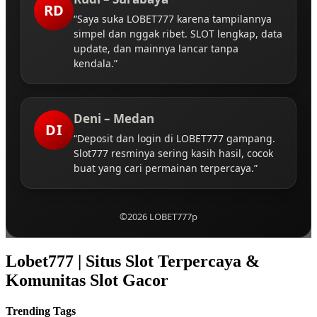
RD
“Saya suka LOBET777 karena tampilannya
simpel dan nggak ribet. SLOT lengkap, data
update, dan mainnya lancar tanpa
kendala.”
Deni – Medan
DI
“Deposit dan login di LOBET777 gampang.
Slot777 resminya sering kasih hasil, cocok
buat yang cari permainan terpercaya.”
©2026 LOBET777p
Lobet777 | Situs Slot Terpercaya &
Komunitas Slot Gacor
Trending Tags