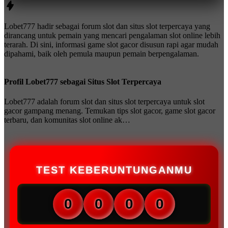
Lobet777 hadir sebagai forum slot dan situs slot terpercaya yang
dirancang untuk pemain yang mencari pengalaman slot online lebih
terarah. Di sini, informasi game slot gacor disusun rapi agar mudah
dipahami, baik oleh pemula maupun pemain berpengalaman.
Profil Lobet777 sebagai Situs Slot Terpercaya
Lobet777 adalah forum slot dan situs slot terpercaya untuk slot
gacor gampang menang. Temukan tips slot gacor, game slot gacor
terbaru, dan komunitas slot online ak…
TEST KEBERUNTUNGANMU
0
0
0
0